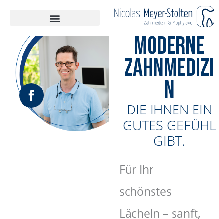
Zum
springen
Inhalt
MODERNE
springen
ZAHNMEDIZI
N
DIE IHNEN EIN
GUTES GEFÜHL
GIBT.
Für Ihr
schönstes
Lächeln – sanft,